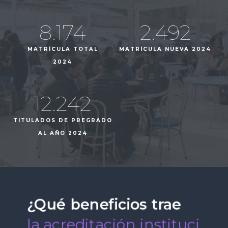
8.174
2.492
MATRÍCULA TOTAL
MATRÍCULA NUEVA 2024
2024
12.242
TITULADOS DE PREGRADO
AL AÑO 2024
n
s
¿Qué
beneficios
trae
t
i
t
u
c
i