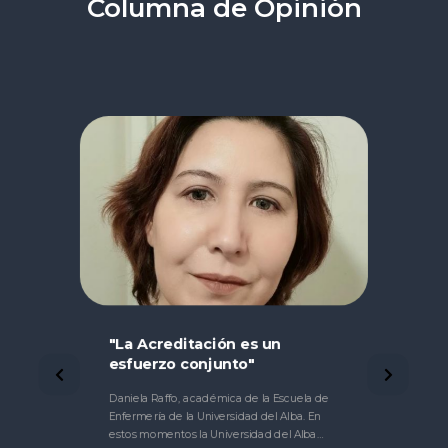
Columna de Opinión
"La Acreditación es un
Me
esfuerzo conjunto"
no
d
al
Daniela Raffo, académica de la Escuela de
Yas
Enfermería de la Universidad del Alba. En
Nac
estos momentos la Universidad del Alba…
par