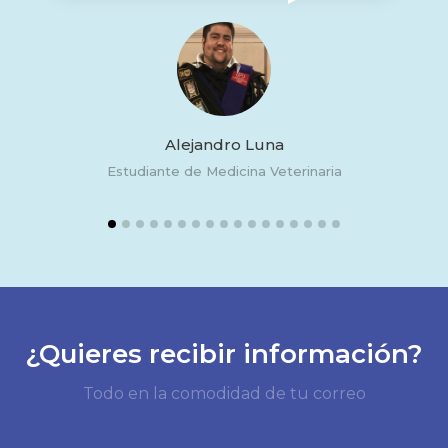
Alejandro Luna
Estudiante de Medicina Veterinaria
1
2
3
4
5
6
7
8
9
10
11
12
13
14
15
¿Quieres recibir información?
Todo en la comodidad de tu correo