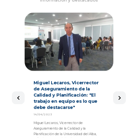
Mi
Miguel Lecaros, Vicerrector
pa
de Aseguramiento de la
un
Calidad y Planificación: "El
gr
trabajo en equipo es lo que
to
debe destacarse"
13/
14/04/2023
Des
Miguel Lecaros, Vicerrector de
dic
Aseguramiento de la Calidad y la
des
Planificación de la Universidad del Alba,
e