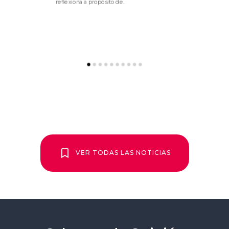
reflexiona a propósito de…
sell
1
2
3
4
5
6
7
8
9
10
VER TODAS LAS NOTICIAS
VAMOS!