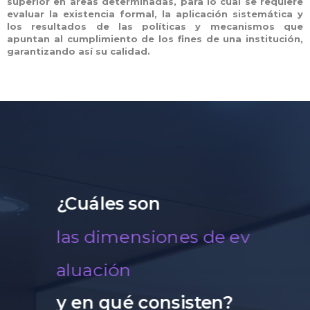
superior en áreas determinadas, para lo cual se requiere
evaluar la existencia formal, la aplicación sistemática y
los resultados de las políticas y mecanismos que
apuntan al cumplimiento de los fines de una institución,
garantizando así su calidad.
¿Cuáles
son
u
a
c
i
ó
n
y
en
qué
consisten?