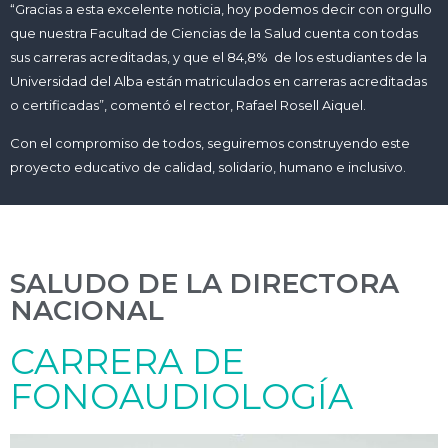
“Gracias a esta excelente noticia, hoy podemos decir con orgullo
que nuestra Facultad de Ciencias de la Salud cuenta con todas
sus carreras acreditadas, y que el 84,8%
de los estudiantes de la
Universidad del Alba están matriculados en carreras acreditadas
o certificadas”, comentó el rector, Rafael Rosell Aiquel.
Con el compromiso de todos, seguiremos construyendo este
proyecto educativo de calidad, solidario, humano e inclusivo.
SALUDO DE LA DIRECTORA
NACIONAL
CARRERA DE
FONOAUDIOLOGÍA