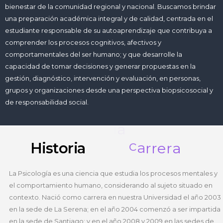
bienestar de la comunidad regional y nacional. Buscamos brindar
una preparación académica integral y de calidad, centrada en el
estudiante responsable de su autoaprendizaje que contribuya a
comprender los procesos cognitivos, afectivos y
comportamentales del ser humano; y que desarrolle la
capacidad de tomar decisiones y generar propuestas en la
gestión, diagnóstico, intervención y evaluación, en personas,
grupos y organizaciones desde una perspectiva biopsicosocial y
de responsabilidad social.
d
e
Historia
La Psicología es una ciencia que estudia los procesos mentales y
el comportamiento humano, considerando al sujeto situado en
contexto. Nació como carrera en nuestra Universidad el año 2003
en la sede de La Serena; en el año 2004 comenzó a ser impartida
en la sede de Santiago; y en el año 2008 y 2009 en las sedes de