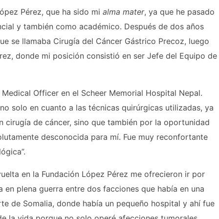
López Pérez, que ha sido mi
alma mater
, ya que he pasado
encial y también como académico. Después de dos años
ue se llamaba Cirugía del Cáncer Gástrico Precoz, luego
rez, donde mi posición consistió en ser Jefe del Equipo de
Medical Officer en el Scheer Memorial Hospital Nepal.
o solo en cuanto a las técnicas quirúrgicas utilizadas, ya
n cirugía de cáncer, sino que también por la oportunidad
olutamente desconocida para mí. Fue muy reconfortante
ógica”.
uelta en la Fundación López Pérez me ofrecieron ir por
a en plena guerra entre dos facciones que había en una
orte de Somalia, donde había un pequeño hospital y ahí fue
e la vida porque no solo operé afecciones tumorales,