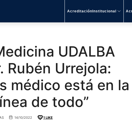
AcreditaciónInstitucional
Acr
 Medicina UDALBA
. Rubén Urrejola:
s médico está en la
línea de todo”
AS
14/10/2022
1
LIKE