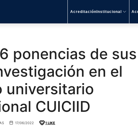
AcreditaciónInstitucional
Acr
6 ponencias de sus
nvestigación en el
 universitario
ional CUICIID
AS
17/06/2022
1
LIKE