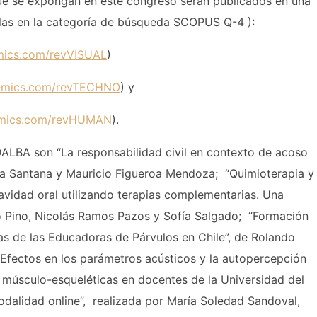
que se expongan en este congreso serán publicados en una
 ellas en la categoría de búsqueda SCOPUS Q-4 ):
emics.com/revVISUAL
)
ademics.com/revTECHNO
) y
demics.com/revHUMAN
).
DALBA son “La responsabilidad civil en contexto de acoso
nda Santana y Mauricio Figueroa Mendoza; “Quimioterapia y
avidad oral utilizando terapias complementarias. Una
elo Pino, Nicolás Ramos Pazos y Sofía Salgado; “Formación
ias de las Educadoras de Párvulos en Chile”, de Rolando
“Efectos en los parámetros acústicos y la autopercepción
s músculo-esqueléticas en docentes de la Universidad del
odalidad online”, realizada por María Soledad Sandoval,