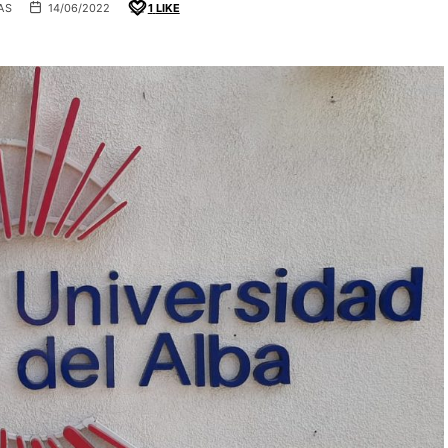
AS
14/06/2022
1
LIKE