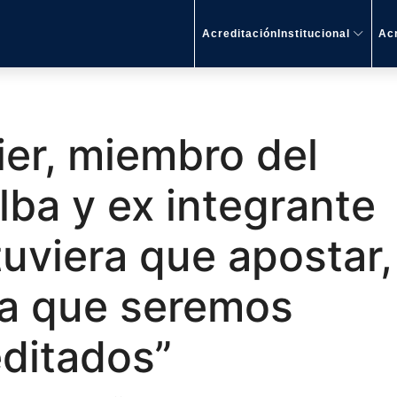
AcreditaciónInstitucional
Acr
ier, miembro del
lba y ex integrante
tuviera que apostar,
 a que seremos
editados”