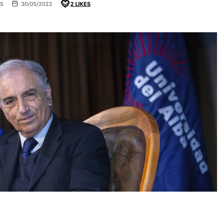
AS
30/05/2022
2
LIKES