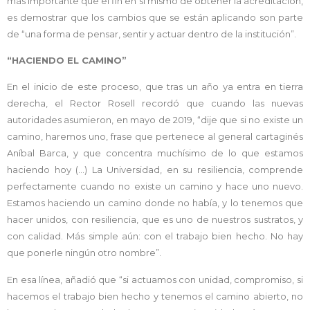
más importante que el fin en sí mismo de obtener la acreditación,
es demostrar que los cambios que se están aplicando son parte
de “una forma de pensar, sentir y actuar dentro de la institución”.
“HACIENDO EL CAMINO”
En el inicio de este proceso, que tras un año ya entra en tierra
derecha, el Rector Rosell recordó que cuando las nuevas
autoridades asumieron, en mayo de 2019, “dije que si no existe un
camino, haremos uno, frase que pertenece al general cartaginés
Aníbal Barca, y que concentra muchísimo de lo que estamos
haciendo hoy (…) La Universidad, en su resiliencia, comprende
perfectamente cuando no existe un camino y hace uno nuevo.
Estamos haciendo un camino donde no había, y lo tenemos que
hacer unidos, con resiliencia, que es uno de nuestros sustratos, y
con calidad. Más simple aún: con el trabajo bien hecho. No hay
que ponerle ningún otro nombre”.
En esa línea, añadió que “si actuamos con unidad, compromiso, si
hacemos el trabajo bien hecho y tenemos el camino abierto, no